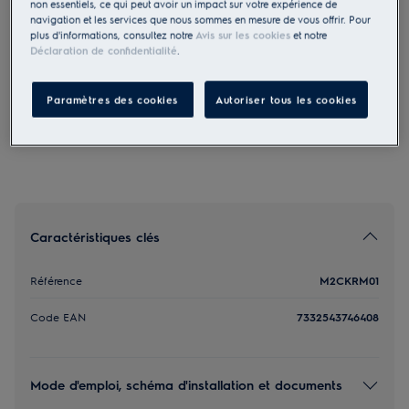
non essentiels, ce qui peut avoir un impact sur votre expérience de
M2CKRM01
navigation et les services que nous sommes en mesure de vous offrir. Pour
Remote motor kit pour hottes
plus d'informations, consultez notre
Avis sur les cookies
et notre
Déclaration de confidentialité
.
229,00 €
Paramètres des cookies
Autoriser tous les cookies
Caractéristiques clés
Référence
M2CKRM01
Code EAN
7332543746408
Mode d'emploi, schéma d'installation et documents