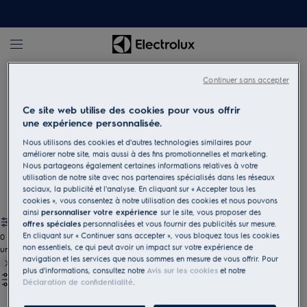
Electrolux
Continuer sans accepter
Ce site web utilise des cookies pour vous offrir
Lave-linge séchants
une expérience personnalisée.
Gagnez de l'espace avec un lave-linge séchant. Aussi
Nous utilisons des cookies et d'autres technologies similaires pour
améliorer notre site, mais aussi à des fins promotionnelles et marketing.
performant que deux machines séparées, il vous permet de
Nous partageons également certaines informations relatives à votre
laver et sécher votre linge en même temps.
utilisation de notre site avec nos partenaires spécialisés dans les réseaux
sociaux, la publicité et l'analyse. En cliquant sur « Accepter tous les
cookies », vous consentez à notre utilisation des cookies et nous pouvons
ainsi
personnaliser votre expérience
sur le site, vous proposer des
offres spéciales
personnalisées et vous fournir des publicités sur mesure.
En cliquant sur « Continuer sans accepter », vous bloquez tous les cookies
0
non essentiels, ce qui peut avoir un impact sur votre expérience de
undefined
navigation et les services que nous sommes en mesure de vous offrir. Pour
plus d'informations, consultez notre
Avis sur les cookies
et notre
Déclaration de confidentialité
.