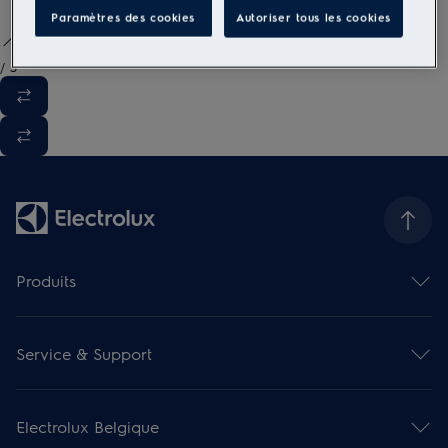
Paramètres des cookies
Autoriser tous les cookies
/
3
Produits
Fours
Hottes de cuisine
Service & Support
Cuisinières
Taques de cuisson
Contact et info
Gamme compact encastrable
Enregistrer votre produit
Fours micro-ondes
Electrolux Belgique
Réserver une réparation
Tiroirs encastrables