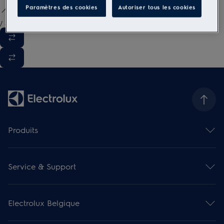
Paramètres des cookies
Autoriser tous les cookies
/
3
Produits
Fours
Hottes de cuisine
Service & Support
Cuisinières
Taques de cuisson
Contact et info
Gamme compact encastrable
Enregistrer votre produit
Fours micro-ondes
Electrolux Belgique
Réserver une réparation
Tiroirs encastrables
Les garanties Electrolux