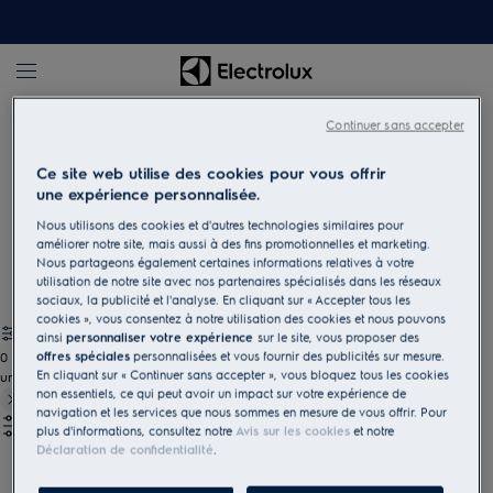
Cuisson
Fours micro-ondes
Continuer sans accepter
Ce site web utilise des cookies pour vous offrir
une expérience personnalisée.
Fours micro-ondes
Nous utilisons des cookies et d'autres technologies similaires pour
Créez des plats variés à l'aide d'un micro-ondes avec fonction
améliorer notre site, mais aussi à des fins promotionnelles et marketing.
grill. Ou réchauffez simplement vos délicieux restes.
Nous partageons également certaines informations relatives à votre
utilisation de notre site avec nos partenaires spécialisés dans les réseaux
sociaux, la publicité et l'analyse. En cliquant sur « Accepter tous les
cookies », vous consentez à notre utilisation des cookies et nous pouvons
ainsi
personnaliser votre expérience
sur le site, vous proposer des
offres spéciales
personnalisées et vous fournir des publicités sur mesure.
0
En cliquant sur « Continuer sans accepter », vous bloquez tous les cookies
undefined
non essentiels, ce qui peut avoir un impact sur votre expérience de
navigation et les services que nous sommes en mesure de vous offrir. Pour
plus d'informations, consultez notre
Avis sur les cookies
et notre
Déclaration de confidentialité
.