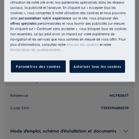
utilisation de notre site avec nos partenaires spécialisés dans les réseaux
MCFE06ST
sociaux, la publicité et l'analyse. En cliquant sur « Accepter tous les
Filtre à charbon OdourClean
cookies », vous consentez à notre utilisation des cookies et nous pouvons
ainsi
personnaliser votre expérience
sur le site, vous proposer des
Standard
offres spéciales
personnalisées et vous fournir des publicités sur mesure.
En cliquant sur « Continuer sans accepter », vous bloquez tous les cookies
39,00 €
non essentiels, ce qui peut avoir un impact sur votre expérience de
navigation et les services que nous sommes en mesure de vous offrir. Pour
plus d'informations, consultez notre
Avis sur les cookies
et notre
Déclaration de confidentialité
.
Paramètres des cookies
Autoriser tous les cookies
Caractéristiques clés
Référence
MCFE06ST
Code EAN
7333394080239
Mode d'emploi, schéma d'installation et documents