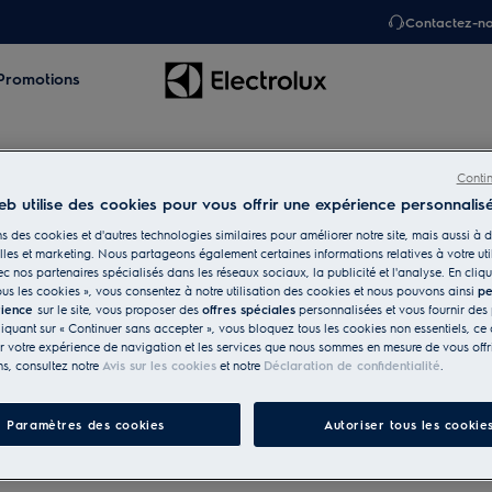
Contactez-n
Promotions
Conti
eb utilise des cookies pour vous offrir une expérience personnalisé
s des cookies et d'autres technologies similaires pour améliorer notre site, mais aussi à d
isson
les et marketing. Nous partageons également certaines informations relatives à votre uti
ec nos partenaires spécialisés dans les réseaux sociaux, la publicité et l'analyse. En cliqu
 les ustensiles et
ous les cookies », vous consentez à notre utilisation des cookies et nous pouvons ainsi
pe
rience
sur le site, vous proposer des
offres spéciales
personnalisées et vous fournir des 
liquant sur « Continuer sans accepter », vous bloquez tous les cookies non essentiels, ce 
r votre expérience de navigation et les services que nous sommes en mesure de vous offri
ns, consultez notre
Avis sur les cookies
et notre
Déclaration de confidentialité
.
Paramètres des cookies
Autoriser tous les cookie