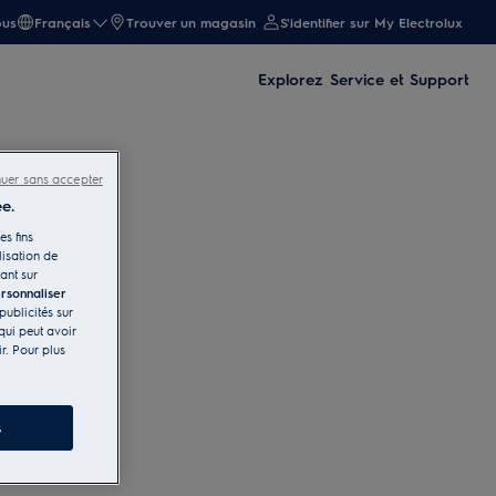
ous
Français
Trouver un magasin
S'identifier sur My Electrolux
Explorez
Service et Support
nuer sans accepter
e.
es fins
lisation de
ant sur
rsonnaliser
publicités sur
qui peut avoir
r. Pour plus
s