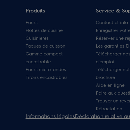
Produits
Service & Su
Fours
Contact et info
Hottes de cuisine
Enregistrer votr
Cuisinières
Réserver une ré
Taques de cuisson
Les garanties El
Gamme compact
Télécharger no
encastrable
d'emploi
Fours micro-ondes
Télécharger not
Tiroirs encastrables
brochure
Aide en ligne
Foire aux quest
Trouver un rev
Rétractation
Informations légales
Déclaration relative a