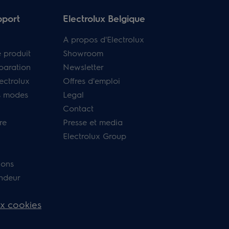
pport
Electrolux Belgique
A propos d'Electrolux
e produit
Showroom
paration
Newsletter
ectrolux
Offres d'emploi
s modes
Legal
Contact
re
Presse et media
Electrolux Group
ions
endeur
ux cookies