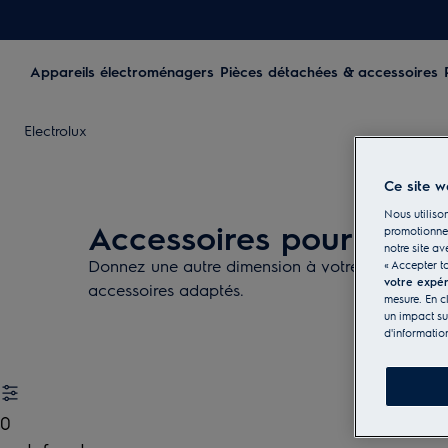
Appareils électroménagers
Pièces détachées & accessoires
Electrolux
Ce site w
Nous utilison
Accessoires pour la cu
promotionnel
notre site av
Donnez une autre dimension à votre cuisine avec
« Accepter t
votre expé
accessoires adaptés.
mesure. En c
un impact su
d'informatio
0