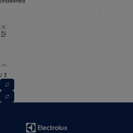
undefined
/
3