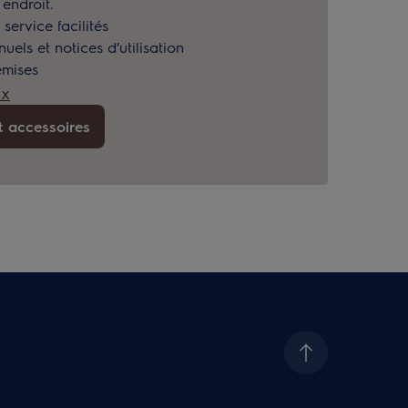
endroit.
service facilités
els et notices d’utilisation
emises
ux
t accessoires