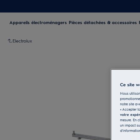
Appareils électroménagers
Pièces détachées & accessoires
Electrolux
Ce site w
Nous utilison
promotionnel
notre site av
« Accepter t
votre expé
mesure. En c
un impact su
d'informatio