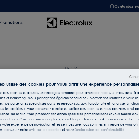
Contactez-n
Promotions
TR3LV
Rails téléscopiques 
Conti
eb utilise des cookies pour vous offrir une expérience personnalisé
s des cookies et d'autres technologies similaires pour améliorer notre site, mais aussi à d
les et marketing. Nous partageons également certaines informations relatives à votre uti
ec nos partenaires spécialisés dans les réseaux sociaux, la publicité et l'analyse. En cliqu
ous les cookies », vous consentez à notre utilisation des cookies et nous pouvons ainsi
pe
rience
sur le site, vous proposer des
offres spéciales
personnalisées et vous fournir des 
liquant sur « Continuer sans accepter », vous bloquez tous les cookies non essentiels, ce 
r votre expérience de navigation et les services que nous sommes en mesure de vous offri
ns, consultez notre
Avis sur les cookies
et notre
Déclaration de confidentialité
.