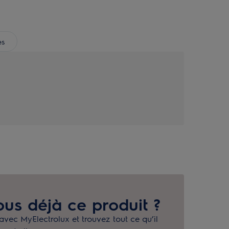
es
us déjà ce produit ?
avec MyElectrolux et trouvez tout ce qu’il