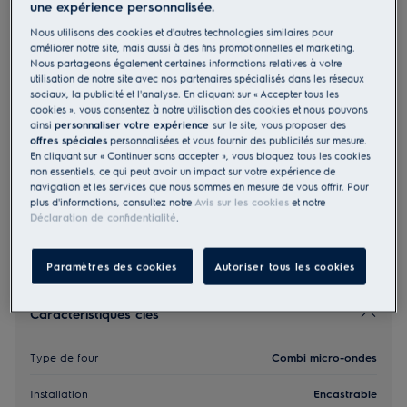
une expérience personnalisée.
LMS6344MMX
Nous utilisons des cookies et d'autres technologies similaires pour
Micro-ondes Encastrable 1000 W
améliorer notre site, mais aussi à des fins promotionnelles et marketing.
Nous partageons également certaines informations relatives à votre
utilisation de notre site avec nos partenaires spécialisés dans les réseaux
849,99 €
sociaux, la publicité et l'analyse. En cliquant sur « Accepter tous les
cookies », vous consentez à notre utilisation des cookies et nous pouvons
ainsi
personnaliser votre expérience
sur le site, vous proposer des
offres spéciales
personnalisées et vous fournir des publicités sur mesure.
En cliquant sur « Continuer sans accepter », vous bloquez tous les cookies
Les consignes de sécurité et les avertissements de sécurité
conformément à la réglementation européenne 2023/988
non essentiels, ce qui peut avoir un impact sur votre expérience de
sont énumérés dans les chapitres 1 et 2 du manuel
navigation et les services que nous sommes en mesure de vous offrir. Pour
d'utilisation. Pour utiliser le produit en toute sécurité, il
plus d'informations, consultez notre
Avis sur les cookies
et notre
convient de lire l'intégralité du manuel d'utilisation.
Déclaration de confidentialité
.
Paramètres des cookies
Autoriser tous les cookies
Caractéristiques clés
Type de four
Combi micro-ondes
Installation
Encastrable