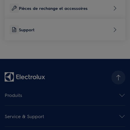
Pièces de rechange et accessoires
Support
Produits
Fours
Hottes de cuisine
Service & Support
Cuisinières
Taques de cuisson
Contact et info