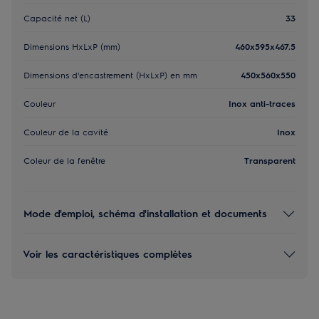
Capacité net (L)
33
Dimensions HxLxP (mm)
460x595x467.5
Dimensions d'encastrement (HxLxP) en mm
450x560x550
Couleur
Inox anti-traces
Couleur de la cavité
Inox
Coleur de la fenêtre
Transparent
Mode d'emploi, schéma d'installation et documents
Voir les caractéristiques complètes