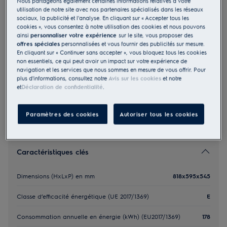
Nous partageons également certaines informations relatives à votre
utilisation de notre site avec nos partenaires spécialisés dans les réseaux
Fiche Produit UE
sociaux, la publicité et l'analyse. En cliquant sur « Accepter tous les
849,99 €
cookies », vous consentez à notre utilisation des cookies et nous pouvons
ainsi
personnaliser votre expérience
sur le site, vous proposer des
offres spéciales
personnalisées et vous fournir des publicités sur mesure.
Les consignes de sécurité et les avertissements de sécurité
conformément à la réglementation européenne 2023/988
En cliquant sur « Continuer sans accepter », vous bloquez tous les cookies
sont énumérés dans les chapitres 1 et 2 du manuel
non essentiels, ce qui peut avoir un impact sur votre expérience de
d'utilisation. Pour utiliser le produit en toute sécurité, il
navigation et les services que nous sommes en mesure de vous offrir. Pour
convient de lire l'intégralité du manuel d'utilisation.
plus d'informations, consultez notre
Avis sur les cookies
et notre
et
Déclaration de confidentialité
.
Trouver un magasin
Paramètres des cookies
Autoriser tous les cookies
Caractéristiques clés
Dimensions (HxLxP) en mm
818x595x545
Classe d’efficacité énergétique (UE 2017/1369)
E
Consommation annuelle en énergie (kWh) (EU2017/1369)
178