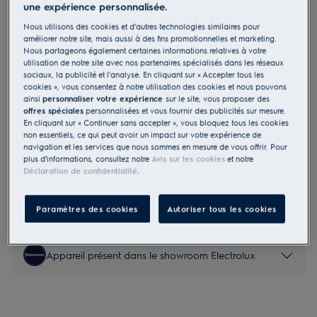
une expérience personnalisée.
KOFFP46BX
Nous utilisons des cookies et d'autres technologies similaires pour
500 SurroundCook - Four à air
améliorer notre site, mais aussi à des fins promotionnelles et marketing.
pulsé avec pyrolyse, Inox anti-
Nous partageons également certaines informations relatives à votre
utilisation de notre site avec nos partenaires spécialisés dans les réseaux
traces
sociaux, la publicité et l'analyse. En cliquant sur « Accepter tous les
cookies », vous consentez à notre utilisation des cookies et nous pouvons
ainsi
personnaliser votre expérience
sur le site, vous proposer des
offres spéciales
personnalisées et vous fournir des publicités sur mesure.
Fiche Produit UE
En cliquant sur « Continuer sans accepter », vous bloquez tous les cookies
729,99 €
non essentiels, ce qui peut avoir un impact sur votre expérience de
navigation et les services que nous sommes en mesure de vous offrir. Pour
plus d'informations, consultez notre
Avis sur les cookies
et notre
Déclaration de confidentialité
.
Les consignes de sécurité et les avertissements de sécurité
conformément à la réglementation européenne 2023/988
sont énumérés dans les chapitres 1 et 2 du manuel
Paramètres des cookies
Autoriser tous les cookies
d'utilisation. Pour utiliser le produit en toute sécurité, il
convient de lire l'intégralité du manuel d'utilisation.
Appareil présent dans le showroom Electrolux