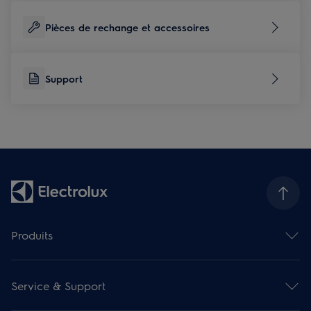
Pièces de rechange et accessoires
Support
Produits
Fours
Hottes de cuisine
Service & Support
Cuisinières
Taques de cuisson