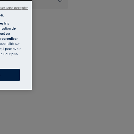
wroom Electrolux
nuer sans accepter
e.
es fins
lisation de
ant sur
rsonnaliser
publicités sur
qui peut avoir
r. Pour plus
s