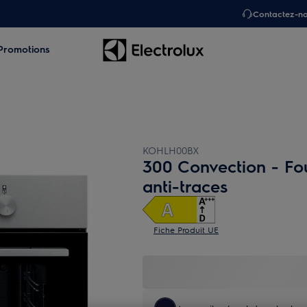
Contactez-n
Promotions
KOHLH00BX
300 Convection - Fou
anti-traces
Fiche Produit UE