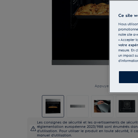
Ce site w
Nous utilison
promotionnel
notre site av
« Accepter t
votre expé
mesure. En c
un impact su
d'informatio
Appuyez pour zoomer
Les consignes de sécurité et les avertissements de sécur
réglementation européenne 2023/988 sont énumérés dans 
d'utilisation. Pour utiliser le produit en toute sécurité, il c
manuel d'utilisation.