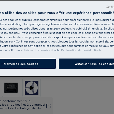
Appareil présent dans le sho
Conti
eb utilise des cookies pour vous offrir une expérience personnalisé
s des cookies et d'autres technologies similaires pour améliorer notre site, mais aussi à d
les et marketing. Nous partageons également certaines informations relatives à votre uti
ec nos partenaires spécialisés dans les réseaux sociaux, la publicité et l'analyse. En cliqu
ous les cookies », vous consentez à notre utilisation des cookies et nous pouvons ainsi
pe
rience
sur le site, vous proposer des
offres spéciales
personnalisées et vous fournir des 
liquant sur « Continuer sans accepter », vous bloquez tous les cookies non essentiels, ce 
r votre expérience de navigation et les services que nous sommes en mesure de vous offri
ns, consultez notre
Avis sur les cookies
et notre
Déclaration de confidentialité
.
Paramètres des cookies
Autoriser tous les cookie
ité conformément à la
les chapitres 1 et 2 du manuel
onvient de lire l'intégralité du