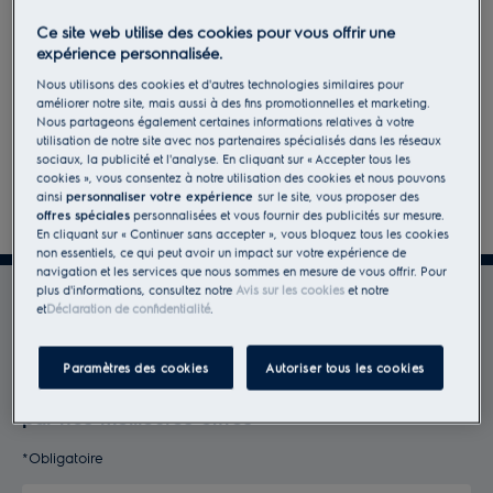
Ce site web utilise des cookies pour vous offrir une
expérience personnalisée.
Nous utilisons des cookies et d'autres technologies similaires pour
améliorer notre site, mais aussi à des fins promotionnelles et marketing.
Nous partageons également certaines informations relatives à votre
utilisation de notre site avec nos partenaires spécialisés dans les réseaux
sociaux, la publicité et l'analyse. En cliquant sur « Accepter tous les
cookies », vous consentez à notre utilisation des cookies et nous pouvons
Suivant
ainsi
personnaliser votre expérience
sur le site, vous proposer des
offres spéciales
personnalisées et vous fournir des publicités sur mesure.
En cliquant sur « Continuer sans accepter », vous bloquez tous les cookies
non essentiels, ce qui peut avoir un impact sur votre expérience de
navigation et les services que nous sommes en mesure de vous offrir. Pour
plus d'informations, consultez notre
Avis sur les cookies
et notre
Bénéficiez de tous les
et
Déclaration de confidentialité
.
avantages Electrolux
Paramètres des cookies
Autoriser tous les cookies
Rejoignez MyElectrolux et soyez récompensé
par nos meilleures offres
*
*Obligatoire