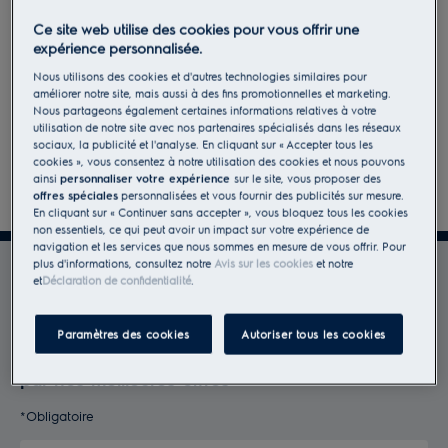
Ce site web utilise des cookies pour vous offrir une
expérience personnalisée.
Nous utilisons des cookies et d'autres technologies similaires pour
améliorer notre site, mais aussi à des fins promotionnelles et marketing.
Nous partageons également certaines informations relatives à votre
utilisation de notre site avec nos partenaires spécialisés dans les réseaux
sociaux, la publicité et l'analyse. En cliquant sur « Accepter tous les
cookies », vous consentez à notre utilisation des cookies et nous pouvons
Suivant
ainsi
personnaliser votre expérience
sur le site, vous proposer des
offres spéciales
personnalisées et vous fournir des publicités sur mesure.
En cliquant sur « Continuer sans accepter », vous bloquez tous les cookies
non essentiels, ce qui peut avoir un impact sur votre expérience de
navigation et les services que nous sommes en mesure de vous offrir. Pour
plus d'informations, consultez notre
Avis sur les cookies
et notre
Bénéficiez de tous les
et
Déclaration de confidentialité
.
avantages Electrolux
Paramètres des cookies
Autoriser tous les cookies
Rejoignez MyElectrolux et soyez récompensé
par nos meilleures offres
*
*Obligatoire