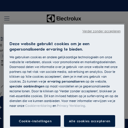
Koken en bakken
Fornuizen
Verder zonder accepteren
Deze website gebruikt cookies om je een
0
gepersonaliseerde ervaring te bieden.
undefined
We gebruiken cookies en andere gelijkaardige technologieën om onze
website te verbeteren, alsook voor promotionele en marketingdoeleinden.
Daarnaast delen we informatie over je gebruik van onze website met onze
partners op het vlak van sociale media, advertising en analytics. Door te
klikken op ‘Alle cookies accepteren’, stem je in met ons gebruik van
cookies. Zo kunnen we
je ervaring personaliseren
op de website,
speciale aanbiedingen
op maat voorstellen en je gepersonaliseerde
reclame tonen. Door te klikken op ‘Verder zonder accepteren’, blokkeer je
/
3
niet-essentiële cookies. Dit kan invloed hebben op je surfervaring en op de
diensten die we kunnen aanbieden. Voor meer informatie verwijzen we je
naar onze
Cookieverklaring
en
Privacy Verklaring
.
Cookie-instellingen
Alle cookies accepteren