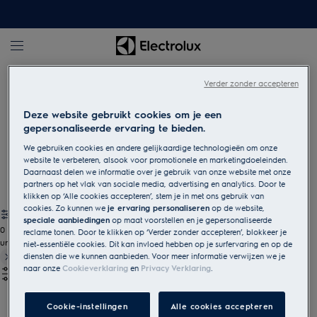
Electrolux
Verder zonder accepteren
Deze website gebruikt cookies om je een
Koelaccessoires
gepersonaliseerde ervaring te bieden.
Houd je koelkast proper en je eten vers met onze koelkast
We gebruiken cookies en andere gelijkaardige technologieën om onze
website te verbeteren, alsook voor promotionele en marketingdoeleinden.
accessoires.
Daarnaast delen we informatie over je gebruik van onze website met onze
partners op het vlak van sociale media, advertising en analytics. Door te
klikken op ‘Alle cookies accepteren’, stem je in met ons gebruik van
cookies. Zo kunnen we
je ervaring personaliseren
op de website,
speciale aanbiedingen
op maat voorstellen en je gepersonaliseerde
0
reclame tonen. Door te klikken op ‘Verder zonder accepteren’, blokkeer je
undefined
niet-essentiële cookies. Dit kan invloed hebben op je surfervaring en op de
diensten die we kunnen aanbieden. Voor meer informatie verwijzen we je
naar onze
Cookieverklaring
en
Privacy Verklaring
.
Cookie-instellingen
Alle cookies accepteren