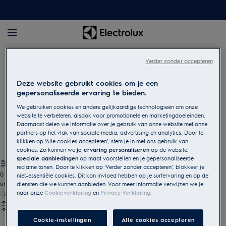
Wassen en drogen
Droogkasten
Verder zonder accepteren
Deze website gebruikt cookies om je een
Droogkasten
gepersonaliseerde ervaring te bieden.
Vind de beste droogkast om zorg te dragen voor jouw kleding,
We gebruiken cookies en andere gelijkaardige technologieën om onze
ook als het om delicaat wasgoed gaat zoals wollen of zijden
website te verbeteren, alsook voor promotionele en marketingdoeleinden.
Daarnaast delen we informatie over je gebruik van onze website met onze
kledij.
partners op het vlak van sociale media, advertising en analytics. Door te
klikken op ‘Alle cookies accepteren’, stem je in met ons gebruik van
cookies. Zo kunnen we
je ervaring personaliseren
op de website,
speciale aanbiedingen
op maat voorstellen en je gepersonaliseerde
reclame tonen. Door te klikken op ‘Verder zonder accepteren’, blokkeer je
0
niet-essentiële cookies. Dit kan invloed hebben op je surfervaring en op de
undefined
diensten die we kunnen aanbieden. Voor meer informatie verwijzen we je
naar onze
Cookieverklaring
en
Privacy Verklaring
.
Cookie-instellingen
Alle cookies accepteren