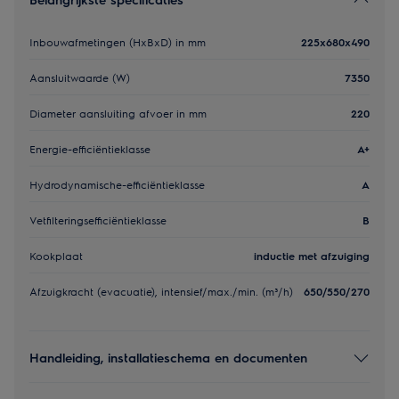
Inbouwafmetingen (HxBxD) in mm
225x680x490
Aansluitwaarde (W)
7350
Diameter aansluiting afvoer in mm
220
Energie-efficiëntieklasse
A+
Hydrodynamische-efficiëntieklasse
A
Vetfilteringsefficiëntieklasse
B
Kookplaat
inductie met afzuiging
Afzuigkracht (evacuatie), intensief/max./min. (m³/h)
650/550/270
Handleiding, installatieschema en documenten