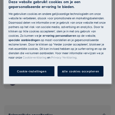
Deze website gebruikt cookies om je een
KCC73443
gepersonaliseerde ervaring te bieden.
600 ComboHob met Bridge functie
We gebruiken cookies en andere gelijkaardige technologieën om onze
- 70 cm
website te verbeteren, alsook voor promotionele en marketingdoeleinden.
Daarnaast delen we informatie over je gebruik van onze website met onze
partners op het vlak van sociale media, advertising en analytics. Door te
klikken op ‘Alle cookies accepteren’, stem je in met ons gebruik van
EU Productfiche
cookies. Zo kunnen we
je ervaring personaliseren
op de website,
€ 2.079,99
speciale aanbiedingen
op maat voorstellen en je gepersonaliseerde
reclame tonen. Door te klikken op ‘Verder zonder accepteren’, blokkeer je
niet-essentiële cookies. Dit kan invloed hebben op je surfervaring en op de
diensten die we kunnen aanbieden. Voor meer informatie verwijzen we je
naar onze
Cookieverklaring
en
Privacy Verklaring
.
Veiligheidsinstructies en veiligheidswaarschuwingen volgens
EU-verordening 2023/988 staan vermeld in hoofdstuk 1 en 2
van de handleiding. Lees de volledige handleiding voor een
veilig gebruik van het product.
Cookie-instellingen
Alle cookies accepteren
Toestel aanwezig in de Electrolux showroom
Belangrijkste specificaties