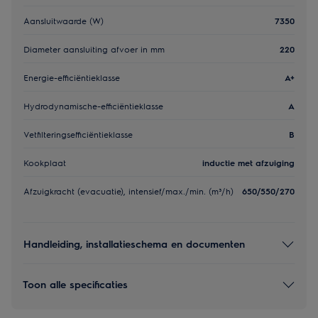
Aansluitwaarde (W)
7350
Diameter aansluiting afvoer in mm
220
Energie-efficiëntieklasse
A+
Hydrodynamische-efficiëntieklasse
A
Vetfilteringsefficiëntieklasse
B
Kookplaat
inductie met afzuiging
Afzuigkracht (evacuatie), intensief/max./min. (m³/h)
650/550/270
Handleiding, installatieschema en documenten
Toon alle specificaties