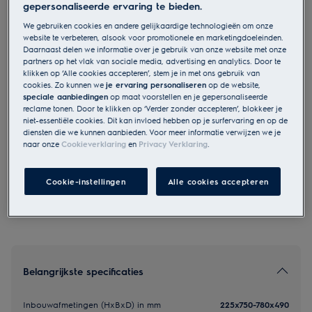
gepersonaliseerde ervaring te bieden.
KCC83410CK
We gebruiken cookies en andere gelijkaardige technologieën om onze
Kookplaat met afzuiging - 80 cm
website te verbeteren, alsook voor promotionele en marketingdoeleinden.
Daarnaast delen we informatie over je gebruik van onze website met onze
partners op het vlak van sociale media, advertising en analytics. Door te
klikken op ‘Alle cookies accepteren’, stem je in met ons gebruik van
cookies. Zo kunnen we
je ervaring personaliseren
op de website,
EU Productfiche
speciale aanbiedingen
op maat voorstellen en je gepersonaliseerde
€ 2.049,99
reclame tonen. Door te klikken op ‘Verder zonder accepteren’, blokkeer je
niet-essentiële cookies. Dit kan invloed hebben op je surfervaring en op de
diensten die we kunnen aanbieden. Voor meer informatie verwijzen we je
naar onze
Cookieverklaring
en
Privacy Verklaring
.
Veiligheidsinstructies en veiligheidswaarschuwingen volgens
EU-verordening 2023/988 staan vermeld in hoofdstuk 1 en 2
van de handleiding. Lees de volledige handleiding voor een
Cookie-instellingen
Alle cookies accepteren
veilig gebruik van het product.
Belangrijkste specificaties
Inbouwafmetingen (HxBxD) in mm
225x750-780x490