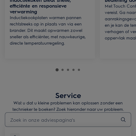
efficiënte en responsieve
Met Touch Contr
verwarming
vereist. Ga naar
Inductiekookplaten warmen pannen
aanrakingsgevo
rechtstreeks op in plaats van via een
en je kan de te
brander. Dit maakt opwarmen zowel
verhogen of ver
sneller als efficiënter, met nauwkeurige,
oppervlak maakt
directe temperatuurregeling.
Service
Wist u dat u kleine problemen kan oplossen zonder een
technieker te boeken? Zoek hieronder naar uw probleem.
Typ om hulpartikels te zoeken