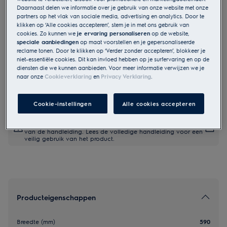
Daarnaast delen we informatie over je gebruik van onze website met onze
SIB60424CK
partners op het vlak van sociale media, advertising en analytics. Door te
300 Induction - Inductiekookplaat,
klikken op ‘Alle cookies accepteren’, stem je in met ons gebruik van
cookies. Zo kunnen we
je ervaring personaliseren
op de website,
60 cm
speciale aanbiedingen
op maat voorstellen en je gepersonaliseerde
reclame tonen. Door te klikken op ‘Verder zonder accepteren’, blokkeer je
niet-essentiële cookies. Dit kan invloed hebben op je surfervaring en op de
diensten die we kunnen aanbieden. Voor meer informatie verwijzen we je
EU Productfiche
naar onze
Cookieverklaring
en
Privacy Verklaring
.
€ 599,99
Cookie-instellingen
Alle cookies accepteren
Veiligheidsinstructies en veiligheidswaarschuwingen volgens
EU-verordening 2023/988 staan vermeld in hoofdstuk 1 en 2
van de handleiding. Lees de volledige handleiding voor een
veilig gebruik van het product.
Producteigenschappen
Breedte (mm)
590