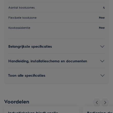
Aantal kookzones
4
Flexibele kookzone
Nee
Kookassistentie
Nee
Belangrijkste specificaties
Handleiding, installatieschema en documenten
Toon alle specificaties
Voordelen
Inductiekoken biedt snelle,
Bediening do