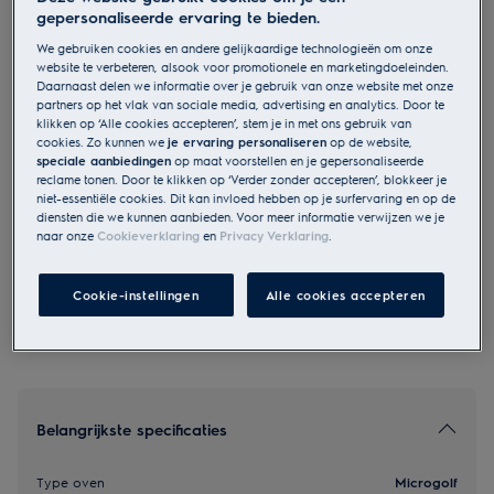
gepersonaliseerde ervaring te bieden.
LMS2203EMK
Microgolfoven Inbouw 700 W
We gebruiken cookies en andere gelijkaardige technologieën om onze
website te verbeteren, alsook voor promotionele en marketingdoeleinden.
Daarnaast delen we informatie over je gebruik van onze website met onze
partners op het vlak van sociale media, advertising en analytics. Door te
€ 499,99
klikken op ‘Alle cookies accepteren’, stem je in met ons gebruik van
cookies. Zo kunnen we
je ervaring personaliseren
op de website,
speciale aanbiedingen
op maat voorstellen en je gepersonaliseerde
reclame tonen. Door te klikken op ‘Verder zonder accepteren’, blokkeer je
Veiligheidsinstructies en veiligheidswaarschuwingen volgens
niet-essentiële cookies. Dit kan invloed hebben op je surfervaring en op de
EU-verordening 2023/988 staan vermeld in hoofdstuk 1 en 2
diensten die we kunnen aanbieden. Voor meer informatie verwijzen we je
van de handleiding. Lees de volledige handleiding voor een
naar onze
Cookieverklaring
en
Privacy Verklaring
.
veilig gebruik van het product.
Toestel aanwezig in de Electrolux showroom
Cookie-instellingen
Alle cookies accepteren
Belangrijkste specificaties
Type oven
Microgolf