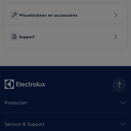
Wisselstukken en accessoires
Support
Producten
Ovens
Kookplaten
Service & Support
Dampkappen