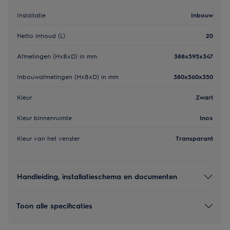
Installatie
Inbouw
Netto inhoud (L)
20
Afmetingen (HxBxD) in mm
388x595x347
Inbouwafmetingen (HxBxD) in mm
380x560x350
Kleur
Zwart
Kleur binnenruimte
Inox
Kleur van het venster
Transparant
Handleiding, installatieschema en documenten
Toon alle specificaties