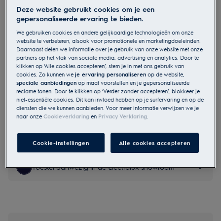
Deze website gebruikt cookies om je een
KEAD7200L
gepersonaliseerde ervaring te bieden.
300 AirDry Inbouwvaatwasser
We gebruiken cookies en andere gelijkaardige technologieën om onze
website te verbeteren, alsook voor promotionele en marketingdoeleinden.
Daarnaast delen we informatie over je gebruik van onze website met onze
partners op het vlak van sociale media, advertising en analytics. Door te
klikken op ‘Alle cookies accepteren’, stem je in met ons gebruik van
cookies. Zo kunnen we
je ervaring personaliseren
op de website,
EU Productfiche
speciale aanbiedingen
op maat voorstellen en je gepersonaliseerde
€ 799,99
reclame tonen. Door te klikken op ‘Verder zonder accepteren’, blokkeer je
niet-essentiële cookies. Dit kan invloed hebben op je surfervaring en op de
diensten die we kunnen aanbieden. Voor meer informatie verwijzen we je
naar onze
Cookieverklaring
en
Privacy Verklaring
.
Veiligheidsinstructies en veiligheidswaarschuwingen volgens
EU-verordening 2023/988 staan vermeld in hoofdstuk 1 en 2
van de handleiding. Lees de volledige handleiding voor een
Cookie-instellingen
Alle cookies accepteren
veilig gebruik van het product.
Toestel aanwezig in de Electrolux showroom