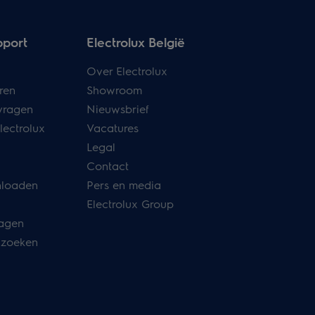
pport
Electrolux België
Over Electrolux
ren
Showroom
vragen
Nieuwsbrief
lectrolux
Vacatures
Legal
Contact
nloaden
Pers en media
Electrolux Group
ragen
 zoeken