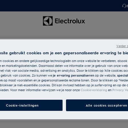
Verder 
ite gebruikt cookies om je een gepersonaliseerde ervaring te bi
 cookies en andere gelijkaardige technologieën om onze website te verbeteren, alsook
ten
e en marketingdoeleinden. Daarnaast delen we informatie over je gebruik van onze web
het vlak van sociale media, advertising en analytics. Door te klikken op ‘Alle cookies ac
 langer in goede staat.
s gebruik van cookies. Zo kunnen we
je ervaring personaliseren
op de website,
specia
en
op maat voorstellen en je gepersonaliseerde reclame tonen. Door te klikken op ‘Verde
n, kun je voorzichtig zorg
 blokkeer je niet-essentiële cookies. Dit kan invloed hebben op je surfervaring en op de 
len.
ieden. Voor meer informatie verwijzen we je naar onze
Cookieverklaring
en
Privacy Ve
Cookie-instellingen
Alle cookies accepteren