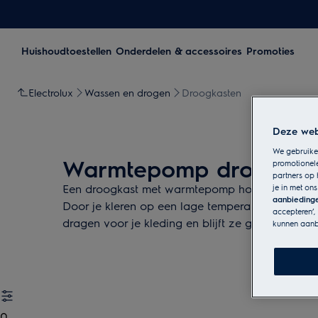
Huishoudtoestellen
Onderdelen & accessoires
Promoties
Electrolux
Wassen en drogen
Droogkasten
Deze webs
We gebruiken
Warmtepomp droogkas
promotionel
partners op 
Een droogkast met warmtepomp houdt je kleding
je in met on
aanbieding
Door je kleren op een lage temperatuur te droge
accepteren’,
dragen voor je kleding en blijft ze goed aanvoe
kunnen aanb
0