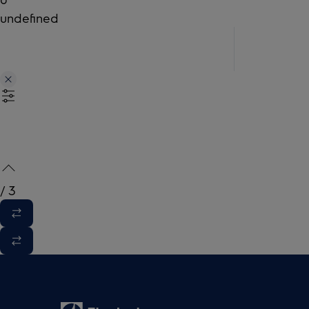
undefined
/
3