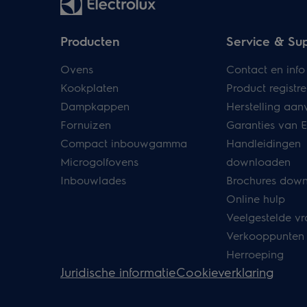
Producten
Service & Su
Ovens
Contact en info
Kookplaten
Product registre
Dampkappen
Herstelling aan
Fornuizen
Garanties van E
Compact inbouwgamma
Handleidingen
Microgolfovens
downloaden
Inbouwlades
Brochures dow
Online hulp
Veelgestelde v
Verkooppunten
Herroeping
Juridische informatie
Cookieverklaring