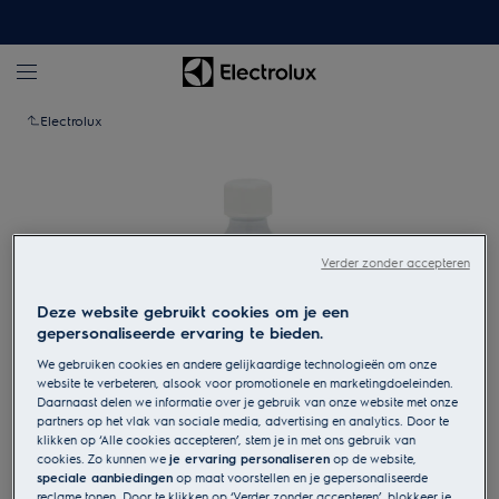
Electrolux
Verder zonder accepteren
Deze website gebruikt cookies om je een
gepersonaliseerde ervaring te bieden.
We gebruiken cookies en andere gelijkaardige technologieën om onze
website te verbeteren, alsook voor promotionele en marketingdoeleinden.
Daarnaast delen we informatie over je gebruik van onze website met onze
partners op het vlak van sociale media, advertising en analytics. Door te
Tik om in te zoomen
klikken op ‘Alle cookies accepteren’, stem je in met ons gebruik van
cookies. Zo kunnen we
je ervaring personaliseren
op de website,
speciale aanbiedingen
op maat voorstellen en je gepersonaliseerde
reclame tonen. Door te klikken op ‘Verder zonder accepteren’, blokkeer je