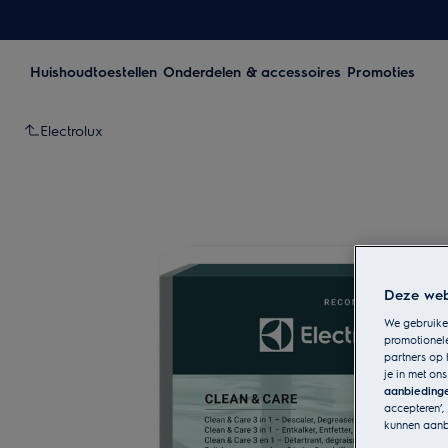
Huishoudtoestellen
Onderdelen & accessoires
Promoties
Electrolux
Deze webs
We gebruiken
promotionel
partners op 
je in met on
aanbieding
accepteren’,
kunnen aanb