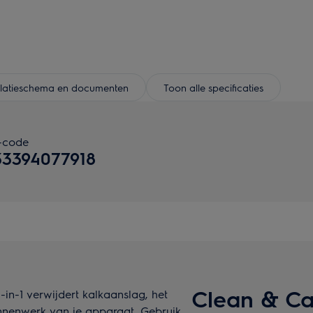
allatieschema en documenten
Toon alle specificaties
-code
33394077918
Clean & Car
in-1 verwijdert kalkaanslag, het
binnenwerk van je apparaat. Gebruik