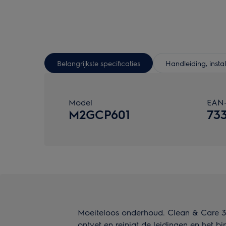
Belangrijkste specificaties
Handleiding, inst
Model
EAN
M2GCP601
73
Moeiteloos onderhoud. Clean & Care 3-
ontvet en reinigt de leidingen en het 