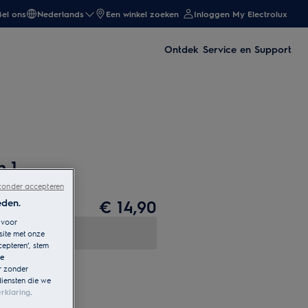
Bel ons
Nederlands
Een winkel zoeken
Inloggen My Electrolux
Ontdek
Service en Support
n 1
zonder accepteren
eden.
€ 14,90
 voor
site met onze
cepteren’, stem
le
r zonder
diensten die we
rklaring
.