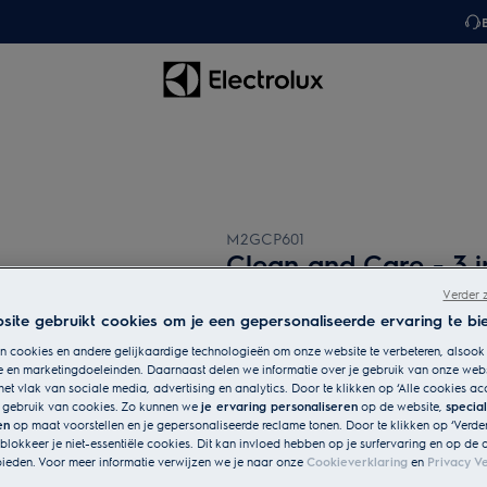
M2GCP601
Clean and Care - 3 i
Verder 
ite gebruikt cookies om je een gepersonaliseerde ervaring te bi
 cookies en andere gelijkaardige technologieën om onze website te verbeteren, alsook
e en marketingdoeleinden. Daarnaast delen we informatie over je gebruik van onze web
het vlak van sociale media, advertising en analytics. Door te klikken op ‘Alle cookies ac
s gebruik van cookies. Zo kunnen we
je ervaring personaliseren
op de website,
specia
en
op maat voorstellen en je gepersonaliseerde reclame tonen. Door te klikken op ‘Verde
 blokkeer je niet-essentiële cookies. Dit kan invloed hebben op je surfervaring en op de 
ieden. Voor meer informatie verwijzen we je naar onze
Cookieverklaring
en
Privacy Ve