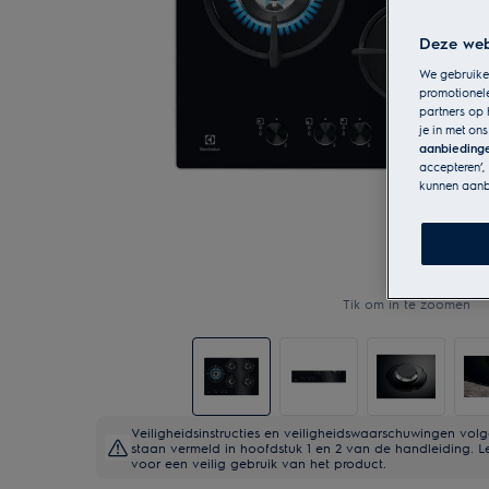
Deze webs
We gebruiken
promotionel
partners op 
je in met on
aanbieding
accepteren’,
kunnen aanb
Tik om in te zoomen
Veiligheidsinstructies en veiligheidswaarschuwingen vo
staan vermeld in hoofdstuk 1 en 2 van de handleiding. L
voor een veilig gebruik van het product.