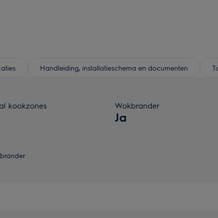
caties
Handleiding, installatieschema en documenten
T
al kookzones
Wokbrander
Ja
kbrander