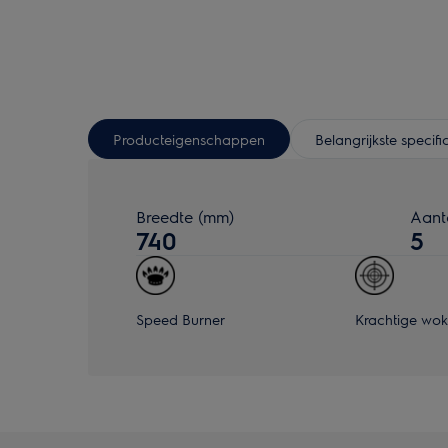
Producteigenschappen
Belangrijkste specifi
Breedte (mm)
Aant
740
5
Speed Burner
Krachtige wo