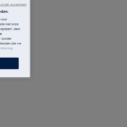
zonder accepteren
eden.
 voor
site met onze
cepteren’, stem
le
r zonder
diensten die we
rklaring
.