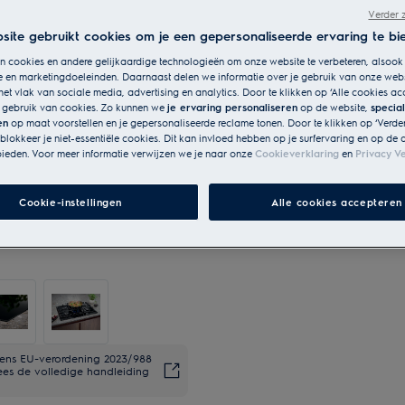
Verder 
ite gebruikt cookies om je een gepersonaliseerde ervaring te bi
 cookies en andere gelijkaardige technologieën om onze website te verbeteren, alsook
e en marketingdoeleinden. Daarnaast delen we informatie over je gebruik van onze web
het vlak van sociale media, advertising en analytics. Door te klikken op ‘Alle cookies ac
s gebruik van cookies. Zo kunnen we
je ervaring personaliseren
op de website,
specia
en
op maat voorstellen en je gepersonaliseerde reclame tonen. Door te klikken op ‘Verde
 blokkeer je niet-essentiële cookies. Dit kan invloed hebben op je surfervaring en op de 
ieden. Voor meer informatie verwijzen we je naar onze
Cookieverklaring
en
Privacy Ve
Cookie-instellingen
Alle cookies accepteren
lgens EU-verordening 2023/988
ees de volledige handleiding