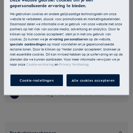
gepersonaliseerde ervaring te bieden.
EFI62X94G
600 SensiCare - Wasmachine 9 kg
We gebruiken cookies en andere gelijkaardige technologieën om onze
website te verbeteren, alsook voor promotionele en marketingdoeleinden.
Daarnaast delen we informatie over je gebruik van onze website met onze
partners op het vlak van sociale media, advertising en analytics. Door te
klikken op ‘Alle cookies accepteren’, stem je in met ons gebruik van
cookies. Zo kunnen we
je ervaring personaliseren
op de website,
EU Productfiche
speciale aanbiedingen
op maat voorstellen en je gepersonaliseerde
€ 699,99
reclame tonen. Door te klikken op ‘Verder zonder accepteren’, blokkeer je
niet-essentiële cookies. Dit kan invloed hebben op je surfervaring en op de
diensten die we kunnen aanbieden. Voor meer informatie verwijzen we je
naar onze
Cookieverklaring
en
Privacy Verklaring
.
Veiligheidsinstructies en veiligheidswaarschuwingen volgens
EU-verordening 2023/988 staan vermeld in hoofdstuk 1 en 2
van de handleiding. Lees de volledige handleiding voor een
Cookie-instellingen
Alle cookies accepteren
veilig gebruik van het product.
Toestel aanwezig in de Electrolux showroom
Producteigenschappen