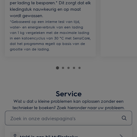
per lading te besparen.* Dit zorgt dat elk
kledingstuk nauwkeurig en op maat
wordt gewassen.
*Gebaseerd op een interne test van tijd,
water- en energieverbruik van een lading
van 1 kg vergeleken met de maximale lading
in een katoencyclus van 30 °C met SensiCare,
dat het programma regelt op basis van de
grootte van de lading.
Service
Wist u dat u kleine problemen kan oplossen zonder een
technieker te boeken? Zoek hieronder naar uw probleem.
Typ om hulpartikels te zoeken
Meld je aan bij MyElectrolux