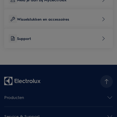
Wisselstukken en accessoires
Support
Producten
Ovens
Kookplaten
Service & Support