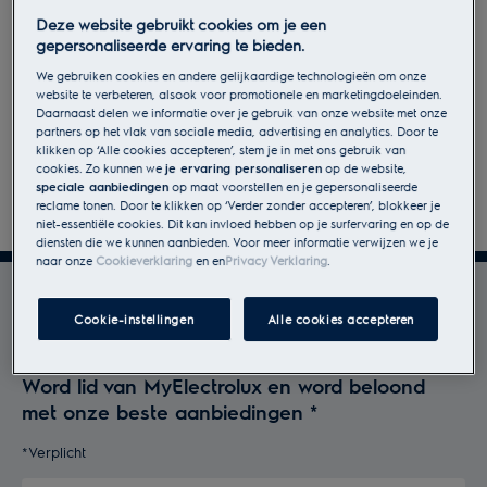
Deze website gebruikt cookies om je een
gepersonaliseerde ervaring te bieden.
We gebruiken cookies en andere gelijkaardige technologieën om onze
website te verbeteren, alsook voor promotionele en marketingdoeleinden.
Daarnaast delen we informatie over je gebruik van onze website met onze
partners op het vlak van sociale media, advertising en analytics. Door te
klikken op ‘Alle cookies accepteren’, stem je in met ons gebruik van
cookies. Zo kunnen we
je ervaring personaliseren
op de website,
speciale aanbiedingen
op maat voorstellen en je gepersonaliseerde
Volgende
reclame tonen. Door te klikken op ‘Verder zonder accepteren’, blokkeer je
niet-essentiële cookies. Dit kan invloed hebben op je surfervaring en op de
diensten die we kunnen aanbieden. Voor meer informatie verwijzen we je
naar onze
Cookieverklaring
en
en
Privacy Verklaring
.
Profiteer optimaal van
Cookie-instellingen
Alle cookies accepteren
Electrolux
Word lid van MyElectrolux en word beloond
met onze beste aanbiedingen
*
*Verplicht