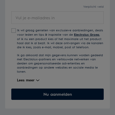
Verplicht veld
Vul
je
e-
Ik wil graag genieten van exclusieve aanbiedingen, deals
mailadres
voor leden en tips & inspiratie van de
Electrolux Groep
,
in
of ik nu een product kies of het maximale uit het product
haal dat ik al bezit. Ik wil deze ontvangen via de kanalen
die ik kies, zoals e-mail, mobiel, post of telefoon.
Ik ga akkoord dat mijn gegevens kunnen worden gedeeld
met Electrolux-partners en vertrouwde netwerken van
derden om gepersonaliseerde advertenties en
aanbiedingen op andere websites en sociale media te
tonen.
Lees meer
Nu aanmelden